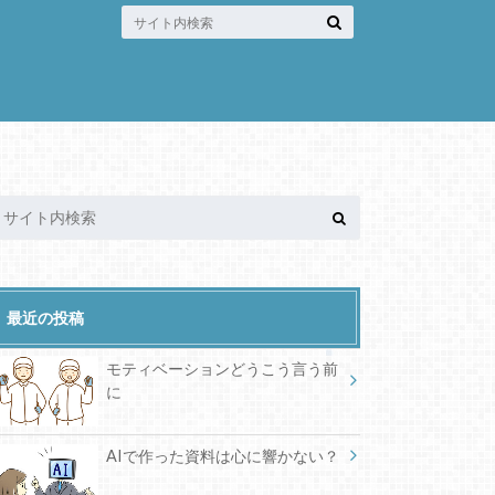
最近の投稿
モティベーションどうこう言う前
に
AIで作った資料は心に響かない？