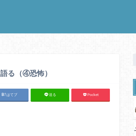
語る（④恐怖）
はてブ
Pocket
送る