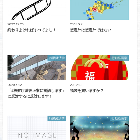
2022.12.25
2018.9.7
終わりよければすべてよし！
想定外は想定外ではない
行動経済学
行動経済学
2020.5.12
2019.1.3
「#検察庁法改正案に抗議します」
福袋を買いますか？
に反対するに反対します！
行動経済学
行動経済学