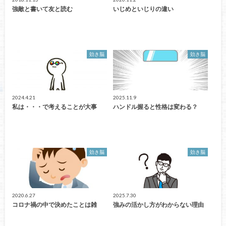
強敵と書いて友と読む
いじめといじりの違い
効き脳
効き脳
2024.4.21
2025.11.9
私は・・・で考えることが大事
ハンドル握ると性格は変わる？
効き脳
効き脳
2020.6.27
2025.7.30
コロナ禍の中で決めたことは雑
強みの活かし方がわからない理由