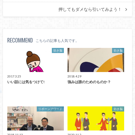
押してもダメなら引いてみよう！
RECOMMEND
こちらの記事も人気です。
効き脳
効き脳
2017.3.25
2018.4.29
いい話には気をつけて!
強みは誰のためのものか？
リボーンアワード
効き脳
2018.11.13
2020.11.2