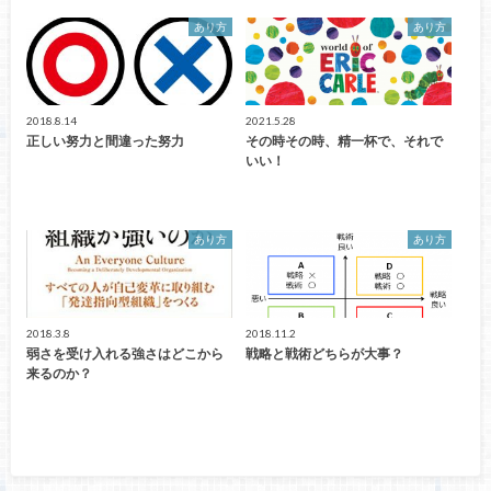
あり方
あり方
2018.8.14
2021.5.28
正しい努力と間違った努力
その時その時、精一杯で、それで
いい！
あり方
あり方
2018.3.8
2018.11.2
弱さを受け入れる強さはどこから
戦略と戦術どちらが大事？
来るのか？