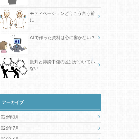
モティベーションどうこう言う前
に
AIで作った資料は心に響かない？
批判と誹謗中傷の区別がついてい
ない
アーカイブ
2026年8月
2026年7月