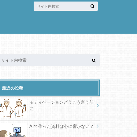
最近の投稿
モティベーションどうこう言う前
に
AIで作った資料は心に響かない？