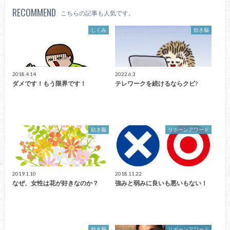
RECOMMEND
こちらの記事も人気です。
しくみ
効き脳
2018.4.14
2022.6.3
ダメです！もう限界です！
テレワークを続けるならクビ?
効き脳
リボーンアワード
2019.1.10
2018.11.22
なぜ、女性は花が好きなのか？
強みと弱みに良いも悪いもない！
効き脳
リボーンアワード