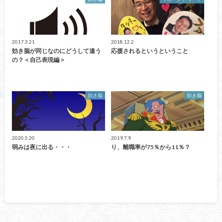
2017.3.21
2018.12.2
効き脳が同じなのにどうして違う
応援されるというということ
の？＜自己表現編＞
効き脳
効き脳
2020.5.20
2019.7.9
弱みは夜に出る・・・
り、離職率が75％から11％？