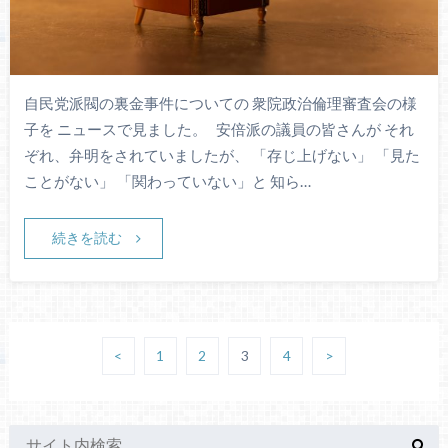
自民党派閥の裏金事件についての 衆院政治倫理審査会の様
子を ニュースで見ました。 安倍派の議員の皆さんが それ
ぞれ、弁明をされていましたが、 「存じ上げない」 「見た
ことがない」 「関わっていない」と 知ら…
続きを読む
<
1
2
3
4
>