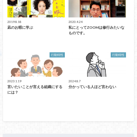
2019.8.18
2020.4.24
凪のお暇に学ぶ
私にとってZOOMは修行みたいな
ものです。
行動特性
行動特性
2023.1.19
2024.8.7
言いたいことが言える組織にする
分かっている人ほど言わない
には？