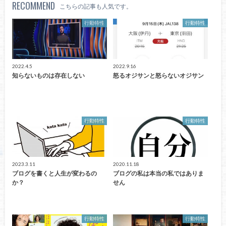
RECOMMEND
こちらの記事も人気です。
行動特性
行動特性
2022.4.5
2022.9.16
知らないものは存在しない
怒るオジサンと怒らないオジサン
行動特性
行動特性
2023.3.11
2020.11.18
ブログを書くと人生が変わるの
ブログの私は本当の私ではありま
か？
せん
行動特性
行動特性